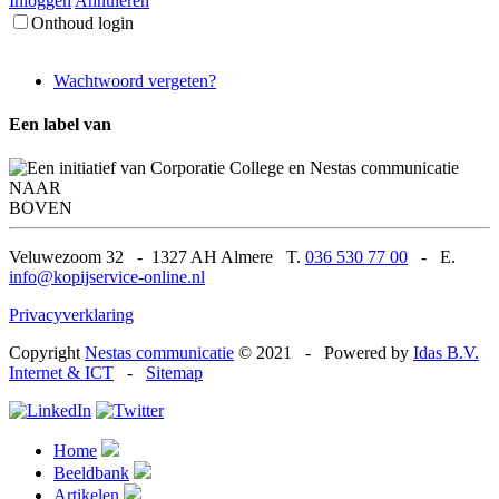
Inloggen
Annuleren
Onthoud login
Wachtwoord vergeten?
Een label van
NAAR
BOVEN
Veluwezoom 32
-
1327 AH Almere T.
036 530 77 00
-
E.
info@kopijservice-online.nl
Privacyverklaring
Copyright
Nestas communicatie
© 2021
-
Powered by
Idas B.V.
Internet & ICT
-
Sitemap
Home
Beeldbank
Artikelen