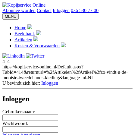
Abonnee worden
Contact
Inloggen
036 530 77 00
MENU
Home
Beeldbank
Artikelen
Kosten & Voorwaarden
414
https://kopijservice-online.nl/Default.aspx?
TabId=414&returnurl=%2fArtikelen%2fArtikel%2fzo-vindt-u-de-
mooiste-tweedehands-kleding&language=nl-NL
U bevindt zich hier:
Inloggen
Inloggen
Gebruikersnaam:
Wachtwoord: