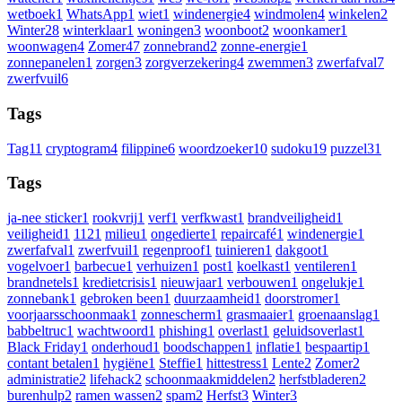
wetboek
1
WhatsApp
1
wiet
1
windenergie
4
windmolen
4
winkelen
2
Winter
28
winterklaar
1
woningen
3
woonboot
2
woonkamer
1
woonwagen
4
Zomer
47
zonnebrand
2
zonne-energie
1
zonnepanelen
1
zorgen
3
zorgverzekering
4
zwemmen
3
zwerfafval
7
zwerfvuil
6
Tags
Tag1
1
cryptogram
4
filippine
6
woordzoeker
10
sudoku
19
puzzel
31
Tags
ja-nee sticker
1
rookvrij
1
verf
1
verfkwast
1
brandveiligheid
1
veiligheid
1
112
1
milieu
1
ongedierte
1
repaircafé
1
windenergie
1
zwerfafval
1
zwerfvuil
1
regenproof
1
tuinieren
1
dakgoot
1
vogelvoer
1
barbecue
1
verhuizen
1
post
1
koelkast
1
ventileren
1
brandnetels
1
kredietcrisis
1
nieuwjaar
1
verbouwen
1
ongelukje
1
zonnebank
1
gebroken been
1
duurzaamheid
1
doorstromer
1
voorjaarsschoonmaak
1
zonnescherm
1
grasmaaier
1
groenaanslag
1
babbeltruc
1
wachtwoord
1
phishing
1
overlast
1
geluidsoverlast
1
Black Friday
1
onderhoud
1
boodschappen
1
inflatie
1
bespaartip
1
contant betalen
1
hygiëne
1
Steffie
1
hittestress
1
Lente
2
Zomer
2
administratie
2
lifehack
2
schoonmaakmiddelen
2
herfstbladeren
2
burenhulp
2
ramen wassen
2
spam
2
Herfst
3
Winter
3