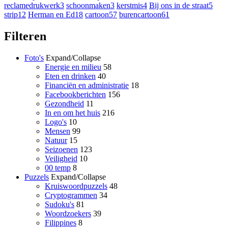
reclamedrukwerk
3
schoonmaken
3
kerstmis
4
Bij ons in de straat
5
strip
12
Herman en Ed
18
cartoon
57
burencartoon
61
Filteren
Foto's
Expand/Collapse
Energie en milieu
58
Eten en drinken
40
Financiën en administratie
18
Facebookberichten
156
Gezondheid
11
In en om het huis
216
Logo's
10
Mensen
99
Natuur
15
Seizoenen
123
Veiligheid
10
00 temp
8
Puzzels
Expand/Collapse
Kruiswoordpuzzels
48
Cryptogrammen
34
Sudoku's
81
Woordzoekers
39
Filippines
8