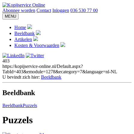
Abonnee worden
Contact
Inloggen
036 530 77 00
MENU
Home
Beeldbank
Artikelen
Kosten & Voorwaarden
403
https://kopijservice-online.nl/Default.aspx?
TabId=403&emodule=1278&ecategory=7&language=nl-NL
U bevindt zich hier:
Beeldbank
Beeldbank
Beeldbank
Puzzels
Puzzels