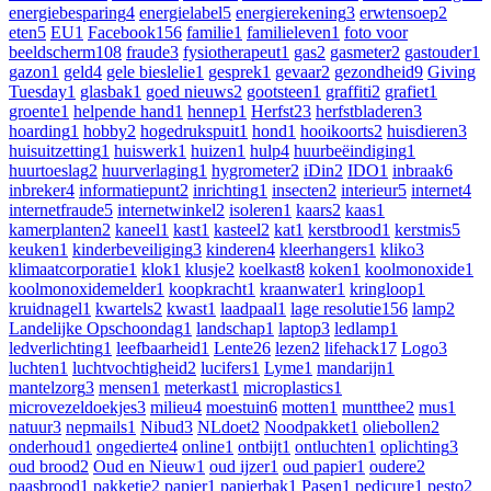
energiebesparing
4
energielabel
5
energierekening
3
erwtensoep
2
eten
5
EU
1
Facebook
156
familie
1
familieleven
1
foto voor
beeldscherm
108
fraude
3
fysiotherapeut
1
gas
2
gasmeter
2
gastouder
1
gazon
1
geld
4
gele bieslelie
1
gesprek
1
gevaar
2
gezondheid
9
Giving
Tuesday
1
glasbak
1
goed nieuws
2
gootsteen
1
graffiti
2
grafiet
1
groente
1
helpende hand
1
hennep
1
Herfst
23
herfstbladeren
3
hoarding
1
hobby
2
hogedrukspuit
1
hond
1
hooikoorts
2
huisdieren
3
huisuitzetting
1
huiswerk
1
huizen
1
hulp
4
huurbeëindiging
1
huurtoeslag
2
huurverlaging
1
hygrometer
2
iDin
2
IDO
1
inbraak
6
inbreker
4
informatiepunt
2
inrichting
1
insecten
2
interieur
5
internet
4
internetfraude
5
internetwinkel
2
isoleren
1
kaars
2
kaas
1
kamerplanten
2
kaneel
1
kast
1
kasteel
2
kat
1
kerstbrood
1
kerstmis
5
keuken
1
kinderbeveiliging
3
kinderen
4
kleerhangers
1
kliko
3
klimaatcorporatie
1
klok
1
klusje
2
koelkast
8
koken
1
koolmonoxide
1
koolmonoxidemelder
1
koopkracht
1
kraanwater
1
kringloop
1
kruidnagel
1
kwartels
2
kwast
1
laadpaal
1
lage resolutie
156
lamp
2
Landelijke Opschoondag
1
landschap
1
laptop
3
ledlamp
1
ledverlichting
1
leefbaarheid
1
Lente
26
lezen
2
lifehack
17
Logo
3
luchten
1
luchtvochtigheid
2
lucifers
1
Lyme
1
mandarijn
1
mantelzorg
3
mensen
1
meterkast
1
microplastics
1
microvezeldoekjes
3
milieu
4
moestuin
6
motten
1
muntthee
2
mus
1
natuur
3
nepmails
1
Nibud
3
NLdoet
2
Noodpakket
1
oliebollen
2
onderhoud
1
ongedierte
4
online
1
ontbijt
1
ontluchten
1
oplichting
3
oud brood
2
Oud en Nieuw
1
oud ijzer
1
oud papier
1
oudere
2
paasbrood
1
pakketje
2
papier
1
papierbak
1
Pasen
1
pedicure
1
pesto
2