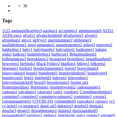
39
Tags
112
2
aardappelkoekjes
3
aardgas
1
acceptgiro
1
administratie
6
AED
2
AEDLogo
1
afval
12
afvalscheiding
9
afvalwijzer
1
afvoer
1
afzuigkap
1
airco
1
airfryer
1
alarmnummer
2
alzheimer
1
analfabetisme
1
app
4
apparaten
1
appartementen
2
asbest
3
asperges
2
babbeltruc
1
baby
1
babyhandje
1
babyuitzet
1
badkamer
1
baking
soda
3
balkon
3
bankbiljetten
1
barbecue
1
Belastingdienst
1
bellenplateau
3
berenklauw
2
besparen
4
bestelling
1
betaalbaarheid
1
bewegen
1
biefstuk
2
Black Friday
2
bladluis
1
blikjes
1
bliksem
2
bloemen
1
boeket
1
boodschappentas
1
boren
1
bouwplaats
4
bouwvakker
4
brand
3
brandnetel
1
brandveiligheid
7
brandweer
4
brandwond
1
brief
1
briefgeld
1
brieven
1
brievenbus
1
brievenbussticker
8
brood
3
broodrooster
1
bruine rat
1
Buitenspeeldag
1
Burendag
1
buurtpreventie
2
cadeaupapier
1
cadeaus
1
calculator
1
caravan
1
cash
1
comfort
1
Complimentendag
1
computer
5
container
2
containerwoningen
2
containter
1
corona
1
coronamaatregel
1
COVID-19
1
criminaliteit
5
cupcakes
1
cursus
1
cv
1
cv-ketel
1
cv-monteur
1
dagje uit
5
dakgoot
3
deurbel
3
digitaal
1
douche
3
droger
1
droogbloemen
1
duinen
2
duurzaamheid
5
eenzaamheid
3
eierdoos
1
elektra
1
elektrische auto
1
emmer
1
energie
9