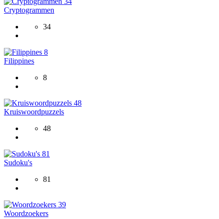
34
Cryptogrammen
34
8
Filippines
8
48
Kruiswoordpuzzels
48
81
Sudoku's
81
39
Woordzoekers