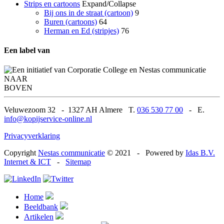
Strips en cartoons
Expand/Collapse
Bij ons in de straat (cartoon)
9
Buren (cartoons)
64
Herman en Ed (stripjes)
76
Een label van
NAAR
BOVEN
Veluwezoom 32
-
1327 AH Almere T.
036 530 77 00
-
E.
info@kopijservice-online.nl
Privacyverklaring
Copyright
Nestas communicatie
© 2021
-
Powered by
Idas B.V.
Internet & ICT
-
Sitemap
Home
Beeldbank
Artikelen