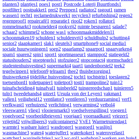
planten
3
plantjes
1
poes
1
post
1
Postcode Loterij Buurtfonds
1
postfilter
1
postpakket
1
prei
2
Preppen
1
radiator
2
ragout
1
ramen
wassen
1
recht
1
reclamedrukwerk
1
recyclen
3
refurbishing
2
regen
2
regenproof
1
repaircafé
1
reparatie
1
riool
2
roken
1
rollator
1
rommelmarkt
3
rookmelder
4
rookvrij
2
ruimte besparen
1
salade
7
schaar
2
schimmel
2
schone was
1
schoonmaakmiddelen
11
schoonmaken
19
schulden
1
schuldenvrij
3
schuldhulp
2
schutting
4
senior
2
slaapkamer
1
slak
1
sleutels
3
smartphone
9
social media
1
sociale huurwoningen
1
soep
2
spaarlamp
2
spaarpot
1
spaarvarken
4
spam
1
sparen
2
spin
1
sport
1
sportmasseur
1
stamppot
2
statiegeld
2
statushouders
2
stoeptegels
1
stofzuiger
2
stopcontact
4
stormschade
1
studentenhuisvesting
3
supermarkt
4
taart
1
tandenborstel
2
teek
2
tegelwippen
1
telefoon
9
telraam
1
thee
2
thuisbezorging
1
thuiswerken
4
tijdelijke huisvesting
2
tocht
1
tochtstrip
1
toeslagen
2
toetsenbord
1
toiletpapier
1
toiletpot
3
tosti
1
trampoline
2
tuin
12
tuinafscheiding
4
tuinafval
1
tuinbeeld
2
tuingereedschap
1
tuinieren
5
tulp
1
tweedehands
4
uitzet
1
Ursula von der Leyen
1
vakman
1
vallen
1
veiligheid
12
ventilator
3
ventileren
3
verduurzaming
1
verf
1
verfkwast
1
verhuizen
2
verlichting
1
verwarming
2
vetbol
4
vleeswaren
1
vlieg
1
vlooienmarkt
3
voedselverspilling
1
voegen
1
vogelvoer
2
voorbeeldbrieven
1
voorjaar
1
voorraadkast
1
vriezer
1
vrijetijd
2
vrijwilligers
3
vuilcontainers
2
VvE
1
Warmetruiendag
1
warmte
1
wasbare luier
1
wasdroger
1
wasgoed
1
waslijn
1
wasmachine
3
water
4
waterjuffer
1
waterkoker
1
wateroverlast
1
wattcher
1
waxinelichtjes
1
wc
3
wc-rol
1
webshop
2
werken aan huis
4