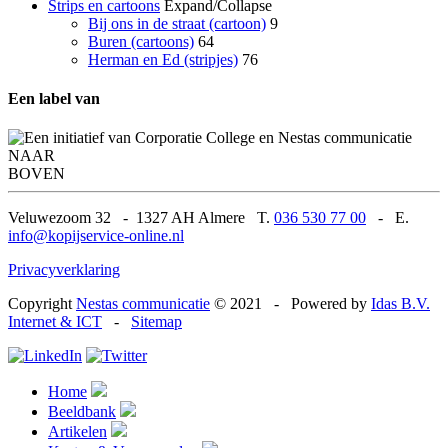
Strips en cartoons
Expand/Collapse
Bij ons in de straat (cartoon)
9
Buren (cartoons)
64
Herman en Ed (stripjes)
76
Een label van
NAAR
BOVEN
Veluwezoom 32
-
1327 AH Almere T.
036 530 77 00
-
E.
info@kopijservice-online.nl
Privacyverklaring
Copyright
Nestas communicatie
© 2021
-
Powered by
Idas B.V.
Internet & ICT
-
Sitemap
Home
Beeldbank
Artikelen