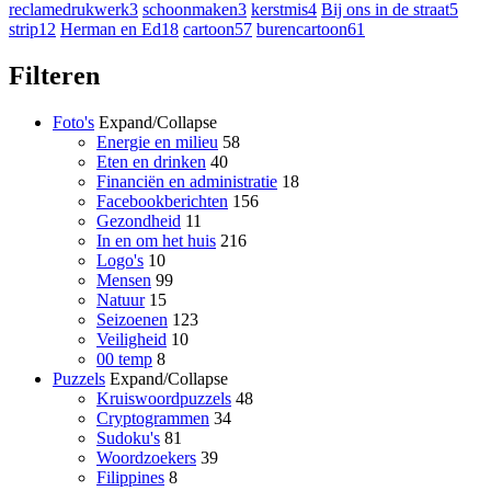
reclamedrukwerk
3
schoonmaken
3
kerstmis
4
Bij ons in de straat
5
strip
12
Herman en Ed
18
cartoon
57
burencartoon
61
Filteren
Foto's
Expand/Collapse
Energie en milieu
58
Eten en drinken
40
Financiën en administratie
18
Facebookberichten
156
Gezondheid
11
In en om het huis
216
Logo's
10
Mensen
99
Natuur
15
Seizoenen
123
Veiligheid
10
00 temp
8
Puzzels
Expand/Collapse
Kruiswoordpuzzels
48
Cryptogrammen
34
Sudoku's
81
Woordzoekers
39
Filippines
8