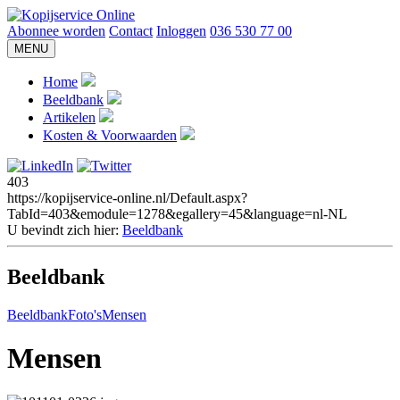
Abonnee worden
Contact
Inloggen
036 530 77 00
MENU
Home
Beeldbank
Artikelen
Kosten & Voorwaarden
403
https://kopijservice-online.nl/Default.aspx?
TabId=403&emodule=1278&egallery=45&language=nl-NL
U bevindt zich hier:
Beeldbank
Beeldbank
Beeldbank
Foto's
Mensen
Mensen