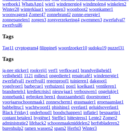
wetboek
1
WhatsApp
1
wiet
1
windenergie
4
windmolen
4
winkelen
2
Winter
28
winterklaar
1
woningen
3
woonboot
2
woonkamer
1
woonwagen
4
Zomer
47
zonnebrand
2
zonne-energie
1
zonnepanelen
1
zorgen
3
zorgverzekering
4
zwemmen
3
zwerfafval
7
zwerfvuil
6
Tags
Tag1
1
cryptogram
4
filippine
6
woordzoeker
10
sudoku
19
puzzel
31
Tags
ja-nee sticker
1
rookvrij
1
verf
1
verfkwast
1
brandveiligheid
1
veiligheid
1
112
1
milieu
1
ongedierte
1
repaircafé
1
windenergie
1
zwerfafval
1
zwerfvuil
1
regenproof
1
tuinieren
1
dakgoot
1
vogelvoer
1
barbecue
1
verhuizen
1
post
1
koelkast
1
ventileren
1
brandnetels
1
kredietcrisis
1
nieuwjaar
1
verbouwen
1
ongelukje
1
zonnebank
1
gebroken been
1
duurzaamheid
1
doorstromer
1
voorjaarsschoonmaak
1
zonnescherm
1
grasmaaier
1
groenaanslag
1
babbeltruc
1
wachtwoord
1
phishing
1
overlast
1
geluidsoverlast
1
Black Friday
1
onderhoud
1
boodschappen
1
inflatie
1
bespaartip
1
contant betalen
1
hygiëne
1
Steffie
1
hittestress
1
Lente
2
Zomer
2
administratie
2
lifehack
2
schoonmaakmiddelen
2
herfstbladeren
2
burenhulp
2
ramen wassen
2
spam
2
Herfst
3
Winter
3