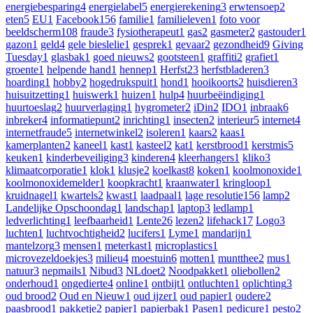
energiebesparing
4
energielabel
5
energierekening
3
erwtensoep
2
eten
5
EU
1
Facebook
156
familie
1
familieleven
1
foto voor
beeldscherm
108
fraude
3
fysiotherapeut
1
gas
2
gasmeter
2
gastouder
1
gazon
1
geld
4
gele bieslelie
1
gesprek
1
gevaar
2
gezondheid
9
Giving
Tuesday
1
glasbak
1
goed nieuws
2
gootsteen
1
graffiti
2
grafiet
1
groente
1
helpende hand
1
hennep
1
Herfst
23
herfstbladeren
3
hoarding
1
hobby
2
hogedrukspuit
1
hond
1
hooikoorts
2
huisdieren
3
huisuitzetting
1
huiswerk
1
huizen
1
hulp
4
huurbeëindiging
1
huurtoeslag
2
huurverlaging
1
hygrometer
2
iDin
2
IDO
1
inbraak
6
inbreker
4
informatiepunt
2
inrichting
1
insecten
2
interieur
5
internet
4
internetfraude
5
internetwinkel
2
isoleren
1
kaars
2
kaas
1
kamerplanten
2
kaneel
1
kast
1
kasteel
2
kat
1
kerstbrood
1
kerstmis
5
keuken
1
kinderbeveiliging
3
kinderen
4
kleerhangers
1
kliko
3
klimaatcorporatie
1
klok
1
klusje
2
koelkast
8
koken
1
koolmonoxide
1
koolmonoxidemelder
1
koopkracht
1
kraanwater
1
kringloop
1
kruidnagel
1
kwartels
2
kwast
1
laadpaal
1
lage resolutie
156
lamp
2
Landelijke Opschoondag
1
landschap
1
laptop
3
ledlamp
1
ledverlichting
1
leefbaarheid
1
Lente
26
lezen
2
lifehack
17
Logo
3
luchten
1
luchtvochtigheid
2
lucifers
1
Lyme
1
mandarijn
1
mantelzorg
3
mensen
1
meterkast
1
microplastics
1
microvezeldoekjes
3
milieu
4
moestuin
6
motten
1
muntthee
2
mus
1
natuur
3
nepmails
1
Nibud
3
NLdoet
2
Noodpakket
1
oliebollen
2
onderhoud
1
ongedierte
4
online
1
ontbijt
1
ontluchten
1
oplichting
3
oud brood
2
Oud en Nieuw
1
oud ijzer
1
oud papier
1
oudere
2
paasbrood
1
pakketje
2
papier
1
papierbak
1
Pasen
1
pedicure
1
pesto
2