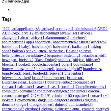
Zwaaisteen-2.jpg
Tags
112
2
aardappelkoekjes
3
aardgas
1
acceptgiro
1
administratie
6
AED
2
AEDLogo
1
afval
12
afvalscheiding
9
afvalwijzer
1
afvoer
1
afzuigkap
1
airco
1
airfryer
1
alarmnummer
2
alzheimer
1
analfabetisme
1
app
4
apparaten
1
appartementen
2
asbest
3
asperges
2
babbeltruc
1
baby
1
babyhandje
1
babyuitzet
1
badkamer
1
baking
soda
3
balkon
3
bankbiljetten
1
barbecue
1
Belastingdienst
1
bellenplateau
3
berenklauw
2
besparen
4
bestelling
1
betaalbaarheid
1
bewegen
1
biefstuk
2
Black Friday
2
bladluis
1
blikjes
1
bliksem
2
bloemen
1
boeket
1
boodschappentas
1
boren
1
bouwplaats
4
bouwvakker
4
brand
3
brandnetel
1
brandveiligheid
7
brandweer
4
brandwond
1
brief
1
briefgeld
1
brieven
1
brievenbus
1
brievenbussticker
8
brood
3
broodrooster
1
bruine rat
1
Buitenspeeldag
1
Burendag
1
buurtpreventie
2
cadeaupapier
1
cadeaus
1
calculator
1
caravan
1
cash
1
comfort
1
Complimentendag
1
computer
5
container
2
containerwoningen
2
containter
1
corona
1
coronamaatregel
1
COVID-19
1
criminaliteit
5
cupcakes
1
cursus
1
cv
1
cv-ketel
1
cv-monteur
1
dagje uit
5
dakgoot
3
deurbel
3
digitaal
1
douche
3
droger
1
droogbloemen
1
duinen
2
duurzaamheid
5
eenzaamheid
3
eierdoos
1
elektra
1
elektrische auto
1
emmer
1
energie
9