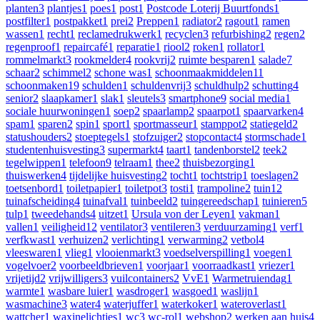
planten
3
plantjes
1
poes
1
post
1
Postcode Loterij Buurtfonds
1
postfilter
1
postpakket
1
prei
2
Preppen
1
radiator
2
ragout
1
ramen
wassen
1
recht
1
reclamedrukwerk
1
recyclen
3
refurbishing
2
regen
2
regenproof
1
repaircafé
1
reparatie
1
riool
2
roken
1
rollator
1
rommelmarkt
3
rookmelder
4
rookvrij
2
ruimte besparen
1
salade
7
schaar
2
schimmel
2
schone was
1
schoonmaakmiddelen
11
schoonmaken
19
schulden
1
schuldenvrij
3
schuldhulp
2
schutting
4
senior
2
slaapkamer
1
slak
1
sleutels
3
smartphone
9
social media
1
sociale huurwoningen
1
soep
2
spaarlamp
2
spaarpot
1
spaarvarken
4
spam
1
sparen
2
spin
1
sport
1
sportmasseur
1
stamppot
2
statiegeld
2
statushouders
2
stoeptegels
1
stofzuiger
2
stopcontact
4
stormschade
1
studentenhuisvesting
3
supermarkt
4
taart
1
tandenborstel
2
teek
2
tegelwippen
1
telefoon
9
telraam
1
thee
2
thuisbezorging
1
thuiswerken
4
tijdelijke huisvesting
2
tocht
1
tochtstrip
1
toeslagen
2
toetsenbord
1
toiletpapier
1
toiletpot
3
tosti
1
trampoline
2
tuin
12
tuinafscheiding
4
tuinafval
1
tuinbeeld
2
tuingereedschap
1
tuinieren
5
tulp
1
tweedehands
4
uitzet
1
Ursula von der Leyen
1
vakman
1
vallen
1
veiligheid
12
ventilator
3
ventileren
3
verduurzaming
1
verf
1
verfkwast
1
verhuizen
2
verlichting
1
verwarming
2
vetbol
4
vleeswaren
1
vlieg
1
vlooienmarkt
3
voedselverspilling
1
voegen
1
vogelvoer
2
voorbeeldbrieven
1
voorjaar
1
voorraadkast
1
vriezer
1
vrijetijd
2
vrijwilligers
3
vuilcontainers
2
VvE
1
Warmetruiendag
1
warmte
1
wasbare luier
1
wasdroger
1
wasgoed
1
waslijn
1
wasmachine
3
water
4
waterjuffer
1
waterkoker
1
wateroverlast
1
wattcher
1
waxinelichtjes
1
wc
3
wc-rol
1
webshop
2
werken aan huis
4