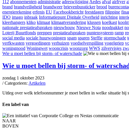
112
abonnementen
administratie
adreswijziging
Aedes
afval
airfryer
a
brand
brandveiligheid
brandweer
brievenbussticker
brood
burenconta
energierekening
erfenis
EU
Facebookbericht
feestdagen
filippine
fina
IDO
imago
inbraak
Informatiepunt Digitale Overheid
inrichting
interi
kleerhangers
kliko
klimaat
klimaatverandering
klussen
koelkast
koolm
nationale prestatieafspraken
nieuwbouw
Nieuwe Nota
noodpakket
no
Loterij Buurtfonds
preppen
prestatieafspraken
puntensysteem
ramp
re
social media
sociale huurwoningen
spam
sparen
Steffie
stormschade
verfkwasten
vergoedingen
verhuizen
voedselverspilling
vogelgriep
vo
woningnood
Woningwet
wooncrisis
woonzorg
WWS
zilvervisjes
zwa
Wie u moet bellen bij storm- of waterschade
Wie u moet bellen bij storm- of waterscha
zondag 1 oktober 2023
/ Categorieen:
Artikelen
Uitleg over welk telefoonnummer je moet bellen in welke situatie bij 
Een label van
NAAR
BOVEN