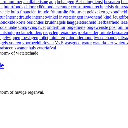
larmnummer
analfabetisme
app
behangen
Belastingdienst
besparen
bet
ct
buurtfonds
chloor
cliëntondersteuner
consumentenrecht
crisis
duurza
nciële hulp
financiën
fraude
frituurolie
frituurvet
geldzaken
gezondheid
eur
Internetfraude
internetwinkel
investeringen
inwonend kind
Jeugdfo
onoxide
korte berichtjes
kruidnagels
laaggeleterdheid
leefbaarheid
lez
odsituatie
Omgevingswet
onderhuur
ongedierte
ongewenste post
onlin
chtshulp
reclamefolders
recyclen
reparaties
rookmelder
ruimte besparen
tegelwippen
toeslagen
toilet
tuinieren
tuinonderhoud
tweedehands
uitva
gels voeren
voorbeeldbrieven
VvE
wasgoed
water
waterkoker
waterov
aisteen
zwanenhals
zwerfafval
de
storm of hevige regenval.