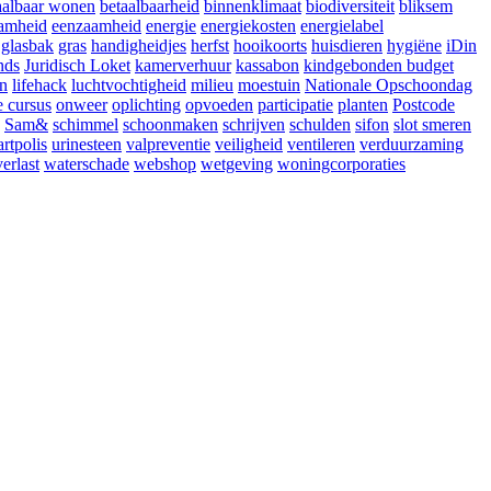
aalbaar wonen
betaalbaarheid
binnenklimaat
biodiversiteit
bliksem
amheid
eenzaamheid
energie
energiekosten
energielabel
glasbak
gras
handigheidjes
herfst
hooikoorts
huisdieren
hygiëne
iDin
nds
Juridisch Loket
kamerverhuur
kassabon
kindgebonden budget
en
lifehack
luchtvochtigheid
milieu
moestuin
Nationale Opschoondag
e cursus
onweer
oplichting
opvoeden
participatie
planten
Postcode
Sam&
schimmel
schoonmaken
schrijven
schulden
sifon
slot smeren
artpolis
urinesteen
valpreventie
veiligheid
ventileren
verduurzaming
erlast
waterschade
webshop
wetgeving
woningcorporaties