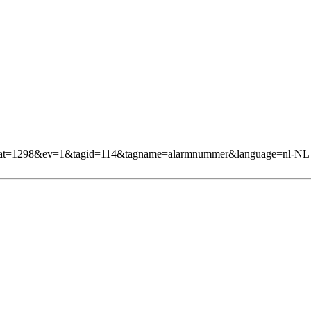
61&mcat=1298&ev=1&tagid=114&tagname=alarmnummer&language=nl-NL