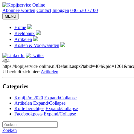
Abonnee worden
Contact
Inloggen
036 530 77 00
MENU
Home
Beeldbank
Artikelen
Kosten & Voorwaarden
404
https://kopijservice-online.nl/Default.aspx?tabid=404&pid=12
U bevindt zich hier:
Artikelen
Categories
Kopij t/m 2020
Expand/Collapse
Artikelen
Expand/Collapse
Korte berichtjes
Expand/Collapse
Facebookposts
Expand/Collapse
Zoeken