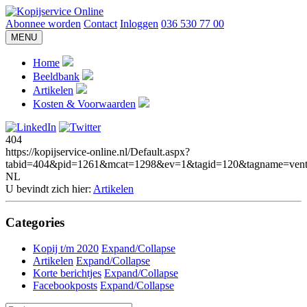
Abonnee worden
Contact
Inloggen
036 530 77 00
MENU
Home
Beeldbank
Artikelen
Kosten & Voorwaarden
404
https://kopijservice-online.nl/Default.aspx?
tabid=404&pid=1261&mcat=1298&ev=1&tagid=120&tagname=venti
NL
U bevindt zich hier:
Artikelen
Categories
Kopij t/m 2020
Expand/Collapse
Artikelen
Expand/Collapse
Korte berichtjes
Expand/Collapse
Facebookposts
Expand/Collapse