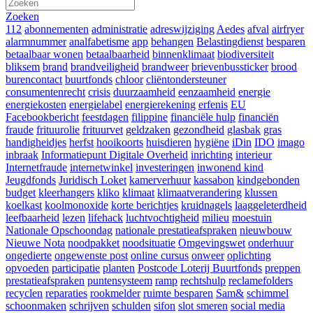
Zoeken
112
abonnementen
administratie
adreswijziging
Aedes
afval
airfryer
alarmnummer
analfabetisme
app
behangen
Belastingdienst
besparen
betaalbaar wonen
betaalbaarheid
binnenklimaat
biodiversiteit
bliksem
brand
brandveiligheid
brandweer
brievenbussticker
brood
burencontact
buurtfonds
chloor
cliëntondersteuner
consumentenrecht
crisis
duurzaamheid
eenzaamheid
energie
energiekosten
energielabel
energierekening
erfenis
EU
Facebookbericht
feestdagen
filippine
financiële hulp
financiën
fraude
frituurolie
frituurvet
geldzaken
gezondheid
glasbak
gras
handigheidjes
herfst
hooikoorts
huisdieren
hygiëne
iDin
IDO
imago
inbraak
Informatiepunt Digitale Overheid
inrichting
interieur
Internetfraude
internetwinkel
investeringen
inwonend kind
Jeugdfonds
Juridisch Loket
kamerverhuur
kassabon
kindgebonden
budget
kleerhangers
kliko
klimaat
klimaatverandering
klussen
koelkast
koolmonoxide
korte berichtjes
kruidnagels
laaggeleterdheid
leefbaarheid
lezen
lifehack
luchtvochtigheid
milieu
moestuin
Nationale Opschoondag
nationale prestatieafspraken
nieuwbouw
Nieuwe Nota
noodpakket
noodsituatie
Omgevingswet
onderhuur
ongedierte
ongewenste post
online cursus
onweer
oplichting
opvoeden
participatie
planten
Postcode Loterij Buurtfonds
preppen
prestatieafspraken
puntensysteem
ramp
rechtshulp
reclamefolders
recyclen
reparaties
rookmelder
ruimte besparen
Sam&
schimmel
schoonmaken
schrijven
schulden
sifon
slot smeren
social media