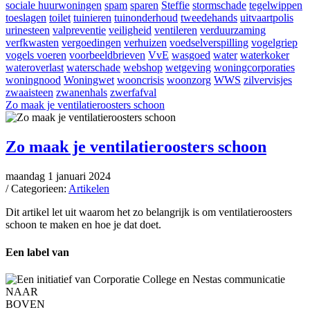
sociale huurwoningen
spam
sparen
Steffie
stormschade
tegelwippen
toeslagen
toilet
tuinieren
tuinonderhoud
tweedehands
uitvaartpolis
urinesteen
valpreventie
veiligheid
ventileren
verduurzaming
verfkwasten
vergoedingen
verhuizen
voedselverspilling
vogelgriep
vogels voeren
voorbeeldbrieven
VvE
wasgoed
water
waterkoker
wateroverlast
waterschade
webshop
wetgeving
woningcorporaties
woningnood
Woningwet
wooncrisis
woonzorg
WWS
zilvervisjes
zwaaisteen
zwanenhals
zwerfafval
Zo maak je ventilatieroosters schoon
Zo maak je ventilatieroosters schoon
maandag 1 januari 2024
/ Categorieen:
Artikelen
Dit artikel let uit waarom het zo belangrijk is om ventilatieroosters
schoon te maken en hoe je dat doet.
Een label van
NAAR
BOVEN