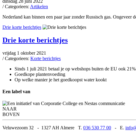
dinsdag 28 juni 2022
/ Categorieen:
Artikelen
Nederland kan binnen een paar jaar zonder Russisch gas. Ongeveer de
Drie korte berichtjes
Drie korte berichtjes
vrijdag 1 oktober 2021
/ Categorieen:
Korte berichtjes
Sinds 1 juli 2021 betaal je op webshops buiten de EU ook 21%
Goedkope plantenvoeding
Op welke manier je het goedkoopst water kookt
Een label van
NAAR
BOVEN
Veluwezoom 32
-
1327 AH Almere T.
036 530 77 00
-
E.
info@