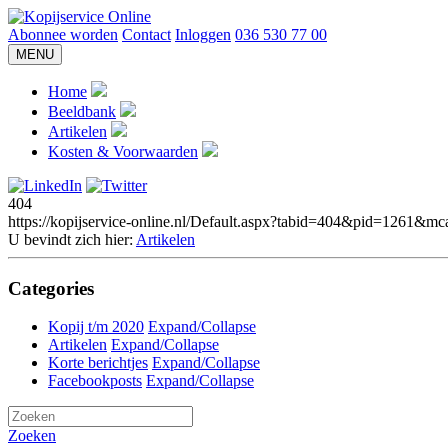
Abonnee worden
Contact
Inloggen
036 530 77 00
MENU
Home
Beeldbank
Artikelen
Kosten & Voorwaarden
404
https://kopijservice-online.nl/Default.aspx?tabid=404&pid=126
U bevindt zich hier:
Artikelen
Categories
Kopij t/m 2020
Expand/Collapse
Artikelen
Expand/Collapse
Korte berichtjes
Expand/Collapse
Facebookposts
Expand/Collapse
Zoeken