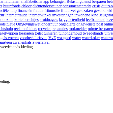
larmnummer
analfabetisme
app
behangen
Belastingdienst
besparen
bet
ct
buurtfonds
chloor
cliëntondersteuner
consumentenrecht
crisis
duurza
nciële hulp
financiën
fraude
frituurolie
frituurvet
geldzaken
gezondheid
eur
Internetfraude
internetwinkel
investeringen
inwonend kind
Jeugdfo
onoxide
korte berichtjes
kruidnagels
laaggeleterdheid
leefbaarheid
lez
odsituatie
Omgevingswet
onderhuur
ongedierte
ongewenste post
onlin
chtshulp
reclamefolders
recyclen
reparaties
rookmelder
ruimte besparen
tegelwippen
toeslagen
toilet
tuinieren
tuinonderhoud
tweedehands
uitva
gels voeren
voorbeeldbrieven
VvE
wasgoed
water
waterkoker
waterov
aisteen
zwanenhals
zwerfafval
leding.