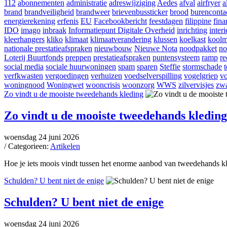
112
abonnementen
administratie
adreswijziging
Aedes
afval
airfryer
a
brand
brandveiligheid
brandweer
brievenbussticker
brood
burenconta
energierekening
erfenis
EU
Facebookbericht
feestdagen
filippine
fina
IDO
imago
inbraak
Informatiepunt Digitale Overheid
inrichting
interi
kleerhangers
kliko
klimaat
klimaatverandering
klussen
koelkast
koolm
nationale prestatieafspraken
nieuwbouw
Nieuwe Nota
noodpakket
no
Loterij Buurtfonds
preppen
prestatieafspraken
puntensysteem
ramp
re
social media
sociale huurwoningen
spam
sparen
Steffie
stormschade
verfkwasten
vergoedingen
verhuizen
voedselverspilling
vogelgriep
vo
woningnood
Woningwet
wooncrisis
woonzorg
WWS
zilvervisjes
zwa
Zo vindt u de mooiste tweedehands kleding
Zo vindt u de mooiste tweedehands kleding
woensdag 24 juni 2026
/ Categorieen:
Artikelen
Hoe je iets moois vindt tussen het enorme aanbod van tweedehands k
Schulden? U bent niet de enige
Schulden? U bent niet de enige
woensdag 24 juni 2026