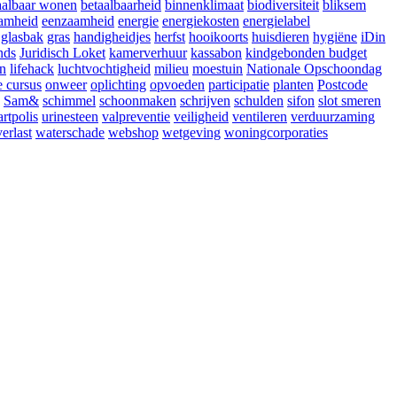
aalbaar wonen
betaalbaarheid
binnenklimaat
biodiversiteit
bliksem
amheid
eenzaamheid
energie
energiekosten
energielabel
glasbak
gras
handigheidjes
herfst
hooikoorts
huisdieren
hygiëne
iDin
nds
Juridisch Loket
kamerverhuur
kassabon
kindgebonden budget
en
lifehack
luchtvochtigheid
milieu
moestuin
Nationale Opschoondag
e cursus
onweer
oplichting
opvoeden
participatie
planten
Postcode
Sam&
schimmel
schoonmaken
schrijven
schulden
sifon
slot smeren
artpolis
urinesteen
valpreventie
veiligheid
ventileren
verduurzaming
erlast
waterschade
webshop
wetgeving
woningcorporaties