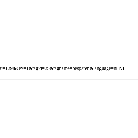
1&mcat=1298&ev=1&tagid=25&tagname=besparen&language=nl-NL