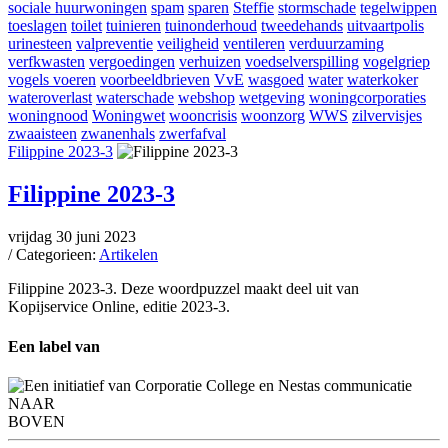
sociale huurwoningen
spam
sparen
Steffie
stormschade
tegelwippen
toeslagen
toilet
tuinieren
tuinonderhoud
tweedehands
uitvaartpolis
urinesteen
valpreventie
veiligheid
ventileren
verduurzaming
verfkwasten
vergoedingen
verhuizen
voedselverspilling
vogelgriep
vogels voeren
voorbeeldbrieven
VvE
wasgoed
water
waterkoker
wateroverlast
waterschade
webshop
wetgeving
woningcorporaties
woningnood
Woningwet
wooncrisis
woonzorg
WWS
zilvervisjes
zwaaisteen
zwanenhals
zwerfafval
Filippine 2023-3
Filippine 2023-3
vrijdag 30 juni 2023
/ Categorieen:
Artikelen
Filippine 2023-3. Deze woordpuzzel maakt deel uit van
Kopijservice Online, editie 2023-3.
Een label van
NAAR
BOVEN