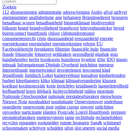
Zoeken
112
abonnementen
administratie
adreswijziging
Aedes
afval
airfryer
alarmnummer
analfabetisme
app
behangen
Belastingdienst
besparen
betaalbaar wonen
betaalbaarheid
binnenklimaat
biodiversiteit
bliksem
brand
brandveiligheid
brandweer
brievenbussticker
brood
burencontact
buurtfonds
chloor
cliëntondersteuner
consumentenrecht
crisis
duurzaamheid
eenzaamheid
energie
energiekosten
energielabel
energierekening
erfenis
EU
Facebookbericht
feestdagen
filippine
financiële hulp
financiën
fraude
frituurolie
frituurvet
geldzaken
gezondheid
glasbak
gras
handigheidjes
herfst
hooikoorts
huisdieren
hygiëne
iDin
IDO
imago
inbraak
Informatiepunt Digitale Overheid
inrichting
interieur
Internetfraude
internetwinkel
investeringen
inwonend kind
Jeugdfonds
Juridisch Loket
kamerverhuur
kassabon
kindgebonden
budget
kleerhangers
kliko
klimaat
klimaatverandering
klussen
koelkast
koolmonoxide
korte berichtjes
kruidnagels
laaggeleterdheid
leefbaarheid
lezen
lifehack
luchtvochtigheid
milieu
moestuin
Nationale Opschoondag
nationale prestatieafspraken
nieuwbouw
Nieuwe Nota
noodpakket
noodsituatie
Omgevingswet
onderhuur
ongedierte
ongewenste post
online cursus
onweer
oplichting
opvoeden
participatie
planten
Postcode Loterij Buurtfonds
preppen
prestatieafspraken
puntensysteem
ramp
rechtshulp
reclamefolders
recyclen
reparaties
rookmelder
ruimte besparen
Sam&
schimmel
schoonmaken
schrijven
schulden
sifon
slot smeren
social media