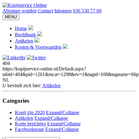
Abonnee worden
Contact
Inloggen
036 530 77 00
MENU
Home
Beeldbank
Artikelen
Kosten & Voorwaarden
404
https://kopijservice-online.nl/Default.aspx?
tabid=404&pid=1261&mcat=1298&ev=1&tagid=108&tagname=filipp
NL
U bevindt zich hier:
Artikelen
Categories
Kopij t/m 2020
Expand/Collapse
Artikelen
Expand/Collapse
Korte berichtjes
Expand/Collapse
Facebookposts
Expand/Collapse