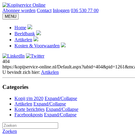
Abonnee worden
Contact
Inloggen
036 530 77 00
MENU
Home
Beeldbank
Artikelen
Kosten & Voorwaarden
404
https://kopijservice-online.nl/Default.aspx?tabid=404&pid=126
U bevindt zich hier:
Artikelen
Categories
Kopij t/m 2020
Expand/Collapse
Artikelen
Expand/Collapse
Korte berichtjes
Expand/Collapse
Facebookposts
Expand/Collapse
Zoeken