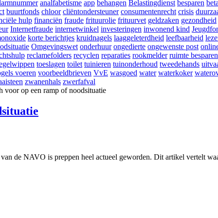
larmnummer
analfabetisme
app
behangen
Belastingdienst
besparen
bet
ct
buurtfonds
chloor
cliëntondersteuner
consumentenrecht
crisis
duurza
nciële hulp
financiën
fraude
frituurolie
frituurvet
geldzaken
gezondheid
eur
Internetfraude
internetwinkel
investeringen
inwonend kind
Jeugdfo
onoxide
korte berichtjes
kruidnagels
laaggeleterdheid
leefbaarheid
lez
odsituatie
Omgevingswet
onderhuur
ongedierte
ongewenste post
onlin
chtshulp
reclamefolders
recyclen
reparaties
rookmelder
ruimte besparen
tegelwippen
toeslagen
toilet
tuinieren
tuinonderhoud
tweedehands
uitva
gels voeren
voorbeeldbrieven
VvE
wasgoed
water
waterkoker
waterov
aisteen
zwanenhals
zwerfafval
situatie
al van de NAVO is preppen heel actueel geworden. Dit artikel vertelt w