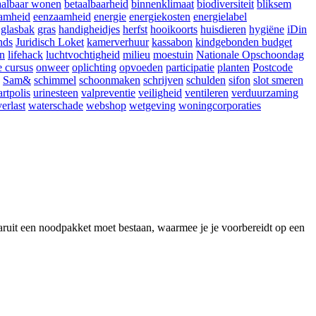
aalbaar wonen
betaalbaarheid
binnenklimaat
biodiversiteit
bliksem
amheid
eenzaamheid
energie
energiekosten
energielabel
glasbak
gras
handigheidjes
herfst
hooikoorts
huisdieren
hygiëne
iDin
nds
Juridisch Loket
kamerverhuur
kassabon
kindgebonden budget
en
lifehack
luchtvochtigheid
milieu
moestuin
Nationale Opschoondag
e cursus
onweer
oplichting
opvoeden
participatie
planten
Postcode
Sam&
schimmel
schoonmaken
schrijven
schulden
sifon
slot smeren
artpolis
urinesteen
valpreventie
veiligheid
ventileren
verduurzaming
erlast
waterschade
webshop
wetgeving
woningcorporaties
aaruit een noodpakket moet bestaan, waarmee je je voorbereidt op een