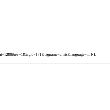
1&mcat=1298&ev=1&tagid=171&tagname=crisis&language=nl-NL