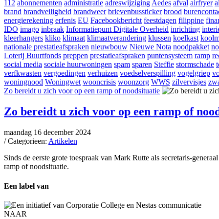
112
abonnementen
administratie
adreswijziging
Aedes
afval
airfryer
a
brand
brandveiligheid
brandweer
brievenbussticker
brood
burenconta
energierekening
erfenis
EU
Facebookbericht
feestdagen
filippine
fina
IDO
imago
inbraak
Informatiepunt Digitale Overheid
inrichting
interi
kleerhangers
kliko
klimaat
klimaatverandering
klussen
koelkast
koolm
nationale prestatieafspraken
nieuwbouw
Nieuwe Nota
noodpakket
no
Loterij Buurtfonds
preppen
prestatieafspraken
puntensysteem
ramp
re
social media
sociale huurwoningen
spam
sparen
Steffie
stormschade
verfkwasten
vergoedingen
verhuizen
voedselverspilling
vogelgriep
vo
woningnood
Woningwet
wooncrisis
woonzorg
WWS
zilvervisjes
zwa
Zo bereidt u zich voor op een ramp of noodsituatie
Zo bereidt u zich voor op een ramp of nood
maandag 16 december 2024
/ Categorieen:
Artikelen
Sinds de eerste grote toespraak van Mark Rutte als secretaris-genera
ramp of noodsituatie.
Een label van
NAAR