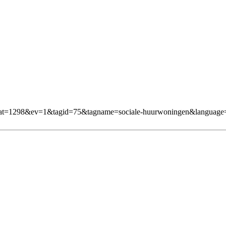
1&mcat=1298&ev=1&tagid=75&tagname=sociale-huurwoningen&languag