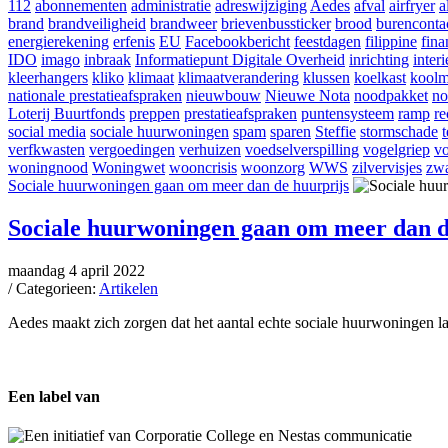
112
abonnementen
administratie
adreswijziging
Aedes
afval
airfryer
a
brand
brandveiligheid
brandweer
brievenbussticker
brood
burenconta
energierekening
erfenis
EU
Facebookbericht
feestdagen
filippine
fina
IDO
imago
inbraak
Informatiepunt Digitale Overheid
inrichting
interi
kleerhangers
kliko
klimaat
klimaatverandering
klussen
koelkast
koolm
nationale prestatieafspraken
nieuwbouw
Nieuwe Nota
noodpakket
no
Loterij Buurtfonds
preppen
prestatieafspraken
puntensysteem
ramp
re
social media
sociale huurwoningen
spam
sparen
Steffie
stormschade
verfkwasten
vergoedingen
verhuizen
voedselverspilling
vogelgriep
vo
woningnood
Woningwet
wooncrisis
woonzorg
WWS
zilvervisjes
zwa
Sociale huurwoningen gaan om meer dan de huurprijs
Sociale huurwoningen gaan om meer dan d
maandag 4 april 2022
/ Categorieen:
Artikelen
Aedes maakt zich zorgen dat het aantal echte sociale huurwoningen 
Een label van