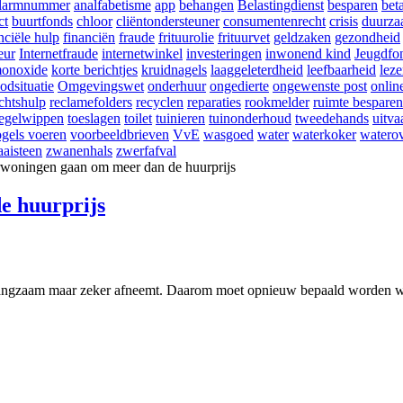
larmnummer
analfabetisme
app
behangen
Belastingdienst
besparen
bet
ct
buurtfonds
chloor
cliëntondersteuner
consumentenrecht
crisis
duurza
nciële hulp
financiën
fraude
frituurolie
frituurvet
geldzaken
gezondheid
eur
Internetfraude
internetwinkel
investeringen
inwonend kind
Jeugdfo
onoxide
korte berichtjes
kruidnagels
laaggeleterdheid
leefbaarheid
lez
odsituatie
Omgevingswet
onderhuur
ongedierte
ongewenste post
onlin
chtshulp
reclamefolders
recyclen
reparaties
rookmelder
ruimte besparen
tegelwippen
toeslagen
toilet
tuinieren
tuinonderhoud
tweedehands
uitva
gels voeren
voorbeeldbrieven
VvE
wasgoed
water
waterkoker
waterov
aisteen
zwanenhals
zwerfafval
e huurprijs
langzaam maar zeker afneemt. Daarom moet opnieuw bepaald worden wat 