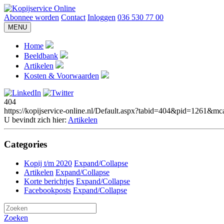
Abonnee worden
Contact
Inloggen
036 530 77 00
MENU
Home
Beeldbank
Artikelen
Kosten & Voorwaarden
404
https://kopijservice-online.nl/Default.aspx?tabid=404&pid=126
U bevindt zich hier:
Artikelen
Categories
Kopij t/m 2020
Expand/Collapse
Artikelen
Expand/Collapse
Korte berichtjes
Expand/Collapse
Facebookposts
Expand/Collapse
Zoeken