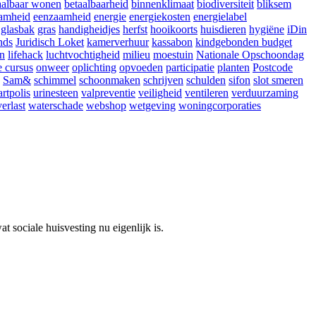
aalbaar wonen
betaalbaarheid
binnenklimaat
biodiversiteit
bliksem
amheid
eenzaamheid
energie
energiekosten
energielabel
glasbak
gras
handigheidjes
herfst
hooikoorts
huisdieren
hygiëne
iDin
nds
Juridisch Loket
kamerverhuur
kassabon
kindgebonden budget
en
lifehack
luchtvochtigheid
milieu
moestuin
Nationale Opschoondag
e cursus
onweer
oplichting
opvoeden
participatie
planten
Postcode
Sam&
schimmel
schoonmaken
schrijven
schulden
sifon
slot smeren
artpolis
urinesteen
valpreventie
veiligheid
ventileren
verduurzaming
erlast
waterschade
webshop
wetgeving
woningcorporaties
sociale huisvesting nu eigenlijk is.