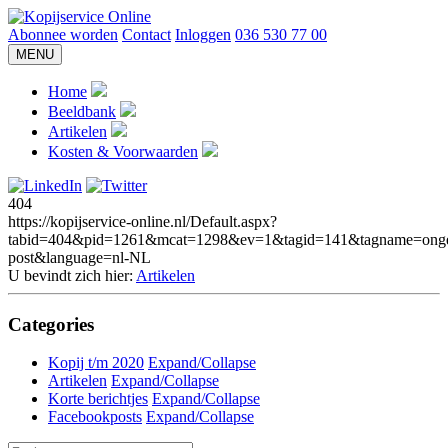
Abonnee worden
Contact
Inloggen
036 530 77 00
MENU
Home
Beeldbank
Artikelen
Kosten & Voorwaarden
404
https://kopijservice-online.nl/Default.aspx?
tabid=404&pid=1261&mcat=1298&ev=1&tagid=141&tagname=onge
post&language=nl-NL
U bevindt zich hier:
Artikelen
Categories
Kopij t/m 2020
Expand/Collapse
Artikelen
Expand/Collapse
Korte berichtjes
Expand/Collapse
Facebookposts
Expand/Collapse