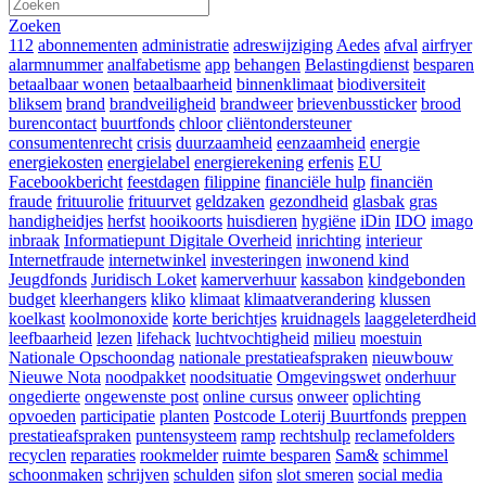
Zoeken
112
abonnementen
administratie
adreswijziging
Aedes
afval
airfryer
alarmnummer
analfabetisme
app
behangen
Belastingdienst
besparen
betaalbaar wonen
betaalbaarheid
binnenklimaat
biodiversiteit
bliksem
brand
brandveiligheid
brandweer
brievenbussticker
brood
burencontact
buurtfonds
chloor
cliëntondersteuner
consumentenrecht
crisis
duurzaamheid
eenzaamheid
energie
energiekosten
energielabel
energierekening
erfenis
EU
Facebookbericht
feestdagen
filippine
financiële hulp
financiën
fraude
frituurolie
frituurvet
geldzaken
gezondheid
glasbak
gras
handigheidjes
herfst
hooikoorts
huisdieren
hygiëne
iDin
IDO
imago
inbraak
Informatiepunt Digitale Overheid
inrichting
interieur
Internetfraude
internetwinkel
investeringen
inwonend kind
Jeugdfonds
Juridisch Loket
kamerverhuur
kassabon
kindgebonden
budget
kleerhangers
kliko
klimaat
klimaatverandering
klussen
koelkast
koolmonoxide
korte berichtjes
kruidnagels
laaggeleterdheid
leefbaarheid
lezen
lifehack
luchtvochtigheid
milieu
moestuin
Nationale Opschoondag
nationale prestatieafspraken
nieuwbouw
Nieuwe Nota
noodpakket
noodsituatie
Omgevingswet
onderhuur
ongedierte
ongewenste post
online cursus
onweer
oplichting
opvoeden
participatie
planten
Postcode Loterij Buurtfonds
preppen
prestatieafspraken
puntensysteem
ramp
rechtshulp
reclamefolders
recyclen
reparaties
rookmelder
ruimte besparen
Sam&
schimmel
schoonmaken
schrijven
schulden
sifon
slot smeren
social media