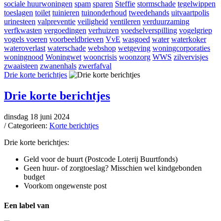
sociale huurwoningen
spam
sparen
Steffie
stormschade
tegelwippen
toeslagen
toilet
tuinieren
tuinonderhoud
tweedehands
uitvaartpolis
urinesteen
valpreventie
veiligheid
ventileren
verduurzaming
verfkwasten
vergoedingen
verhuizen
voedselverspilling
vogelgriep
vogels voeren
voorbeeldbrieven
VvE
wasgoed
water
waterkoker
wateroverlast
waterschade
webshop
wetgeving
woningcorporaties
woningnood
Woningwet
wooncrisis
woonzorg
WWS
zilvervisjes
zwaaisteen
zwanenhals
zwerfafval
Drie korte berichtjes
Drie korte berichtjes
dinsdag 18 juni 2024
/ Categorieen:
Korte berichtjes
Drie korte berichtjes:
Geld voor de buurt (Postcode Loterij Buurtfonds)
Geen huur- of zorgtoeslag? Misschien wel kindgebonden
budget
Voorkom ongewenste post
Een label van