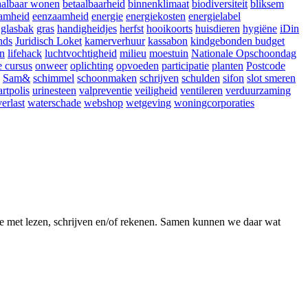
aalbaar wonen
betaalbaarheid
binnenklimaat
biodiversiteit
bliksem
amheid
eenzaamheid
energie
energiekosten
energielabel
glasbak
gras
handigheidjes
herfst
hooikoorts
huisdieren
hygiëne
iDin
nds
Juridisch Loket
kamerverhuur
kassabon
kindgebonden budget
en
lifehack
luchtvochtigheid
milieu
moestuin
Nationale Opschoondag
e cursus
onweer
oplichting
opvoeden
participatie
planten
Postcode
Sam&
schimmel
schoonmaken
schrijven
schulden
sifon
slot smeren
artpolis
urinesteen
valpreventie
veiligheid
ventileren
verduurzaming
erlast
waterschade
webshop
wetgeving
woningcorporaties
te met lezen, schrijven en/of rekenen. Samen kunnen we daar wat