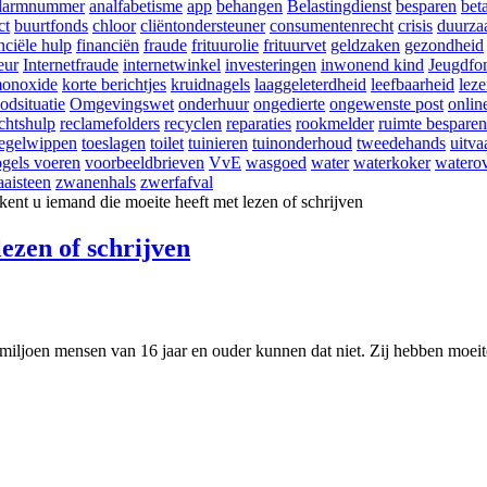
larmnummer
analfabetisme
app
behangen
Belastingdienst
besparen
bet
ct
buurtfonds
chloor
cliëntondersteuner
consumentenrecht
crisis
duurza
nciële hulp
financiën
fraude
frituurolie
frituurvet
geldzaken
gezondheid
eur
Internetfraude
internetwinkel
investeringen
inwonend kind
Jeugdfo
onoxide
korte berichtjes
kruidnagels
laaggeleterdheid
leefbaarheid
lez
odsituatie
Omgevingswet
onderhuur
ongedierte
ongewenste post
onlin
chtshulp
reclamefolders
recyclen
reparaties
rookmelder
ruimte besparen
tegelwippen
toeslagen
toilet
tuinieren
tuinonderhoud
tweedehands
uitva
gels voeren
voorbeeldbrieven
VvE
wasgoed
water
waterkoker
waterov
aisteen
zwanenhals
zwerfafval
ezen of schrijven
miljoen mensen van 16 jaar en ouder kunnen dat niet. Zij hebben moei