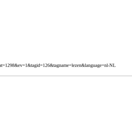
1&mcat=1298&ev=1&tagid=126&tagname=lezen&language=nl-NL