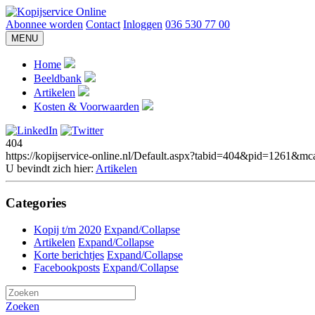
Abonnee worden
Contact
Inloggen
036 530 77 00
MENU
Home
Beeldbank
Artikelen
Kosten & Voorwaarden
404
https://kopijservice-online.nl/Default.aspx?tabid=404&pid=126
U bevindt zich hier:
Artikelen
Categories
Kopij t/m 2020
Expand/Collapse
Artikelen
Expand/Collapse
Korte berichtjes
Expand/Collapse
Facebookposts
Expand/Collapse
Zoeken