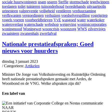
sociale huurwoningen
spam
sparen
Steffie
stormschade
tegelwippen
toeslagen
toilet
tuinieren
tuinonderhoud
tweedehands
uitvaartpolis
urinesteen
valpreventie
veiligheid
ventileren
verduurzaming
verfkwasten
vergoedingen
verhuizen
voedselverspilling
vogelgriep
vogels voeren
voorbeeldbrieven
VvE
wasgoed
water
waterkoker
wateroverlast
waterschade
webshop
wetgeving
woningcorporaties
woningnood
Woningwet
wooncrisis
woonzorg
WWS
zilvervisjes
zwaaisteen
zwanenhals
zwerfafval
Nationale prestatieafspraken; Goed
nieuws voor huurders
dinsdag 3 januari 2023
/ Categorieen:
Artikelen
Minister De Jonge van Volkshuisvesting en Ruimtelijke Ordening
heeft nationale prestatieafspraken gemaakt met Aedes, de
Woonbond en de VNG. Welke afspraken zijn dit?
Een label van
NAAR