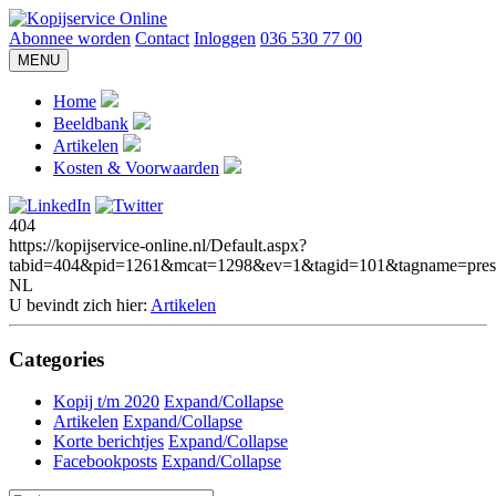
Abonnee worden
Contact
Inloggen
036 530 77 00
MENU
Home
Beeldbank
Artikelen
Kosten & Voorwaarden
404
https://kopijservice-online.nl/Default.aspx?
tabid=404&pid=1261&mcat=1298&ev=1&tagid=101&tagname=presta
NL
U bevindt zich hier:
Artikelen
Categories
Kopij t/m 2020
Expand/Collapse
Artikelen
Expand/Collapse
Korte berichtjes
Expand/Collapse
Facebookposts
Expand/Collapse