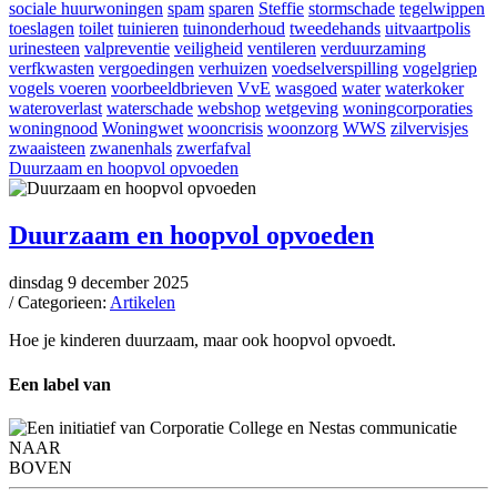
sociale huurwoningen
spam
sparen
Steffie
stormschade
tegelwippen
toeslagen
toilet
tuinieren
tuinonderhoud
tweedehands
uitvaartpolis
urinesteen
valpreventie
veiligheid
ventileren
verduurzaming
verfkwasten
vergoedingen
verhuizen
voedselverspilling
vogelgriep
vogels voeren
voorbeeldbrieven
VvE
wasgoed
water
waterkoker
wateroverlast
waterschade
webshop
wetgeving
woningcorporaties
woningnood
Woningwet
wooncrisis
woonzorg
WWS
zilvervisjes
zwaaisteen
zwanenhals
zwerfafval
Duurzaam en hoopvol opvoeden
Duurzaam en hoopvol opvoeden
dinsdag 9 december 2025
/ Categorieen:
Artikelen
Hoe je kinderen duurzaam, maar ook hoopvol opvoedt.
Een label van
NAAR
BOVEN