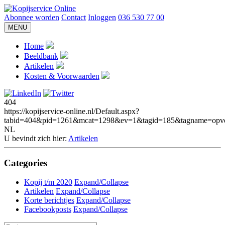
Abonnee worden
Contact
Inloggen
036 530 77 00
MENU
Home
Beeldbank
Artikelen
Kosten & Voorwaarden
404
https://kopijservice-online.nl/Default.aspx?
tabid=404&pid=1261&mcat=1298&ev=1&tagid=185&tagname=opvo
NL
U bevindt zich hier:
Artikelen
Categories
Kopij t/m 2020
Expand/Collapse
Artikelen
Expand/Collapse
Korte berichtjes
Expand/Collapse
Facebookposts
Expand/Collapse