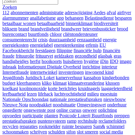
Zoeken
112
abonnementen
administratie
adreswijziging
Aedes
afval
airfryer
alarmnummer
analfabetisme
app
behangen
Belastingdienst
besparen
betaalbaar wonen
betaalbaarheid
binnenklimaat
biodiversiteit
bliksem
brand
brandveiligheid
brandweer
brievenbussticker
brood
burencontact
buurtfonds
chloor
cliëntondersteuner
consumentenrecht
crisis
duurzaamheid
eenzaamheid
energie
energiekosten
energielabel
energierekening
erfenis
EU
Facebookbericht
feestdagen
filippine
financiële hulp
financiën
fraude
frituurolie
frituurvet
geldzaken
gezondheid
glasbak
gras
handigheidjes
herfst
hooikoorts
huisdieren
hygiëne
iDin
IDO
imago
inbraak
Informatiepunt Digitale Overheid
inrichting
interieur
Internetfraude
internetwinkel
investeringen
inwonend kind
Jeugdfonds
Juridisch Loket
kamerverhuur
kassabon
kindgebonden
budget
kleerhangers
kliko
klimaat
klimaatverandering
klussen
koelkast
koolmonoxide
korte berichtjes
kruidnagels
laaggeleterdheid
leefbaarheid
lezen
lifehack
luchtvochtigheid
milieu
moestuin
Nationale Opschoondag
nationale prestatieafspraken
nieuwbouw
Nieuwe Nota
noodpakket
noodsituatie
Omgevingswet
onderhuur
ongedierte
ongewenste post
online cursus
onweer
oplichting
opvoeden
participatie
planten
Postcode Loterij Buurtfonds
preppen
prestatieafspraken
puntensysteem
ramp
rechtshulp
reclamefolders
recyclen
reparaties
rookmelder
ruimte besparen
Sam&
schimmel
schoonmaken
schrijven
schulden
sifon
slot smeren
social media