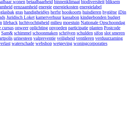
aalbaar wonen
betaalbaarheid
binnenklimaat
biodiversiteit
bliksem
amheid
eenzaamheid
energie
energiekosten
energielabel
glasbak
gras
handigheidjes
herfst
hooikoorts
huisdieren
hygiëne
iDin
nds
Juridisch Loket
kamerverhuur
kassabon
kindgebonden budget
en
lifehack
luchtvochtigheid
milieu
moestuin
Nationale Opschoondag
e cursus
onweer
oplichting
opvoeden
participatie
planten
Postcode
Sam&
schimmel
schoonmaken
schrijven
schulden
sifon
slot smeren
artpolis
urinesteen
valpreventie
veiligheid
ventileren
verduurzaming
erlast
waterschade
webshop
wetgeving
woningcorporaties