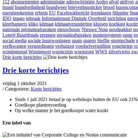
112
abonnementen
administratie
adreswijziging
Aedes
afval
airfryer
a
brand
brandveiligheid
brandweer
brievenbussticker
brood
burenconta
energierekening
erfenis
EU
Facebookbericht
feestdagen
filippine
fina
IDO
imago
inbraak
Informatiepunt Digitale Overheid
inrichting
interi
kleerhangers
kliko
klimaat
klimaatverandering
klussen
koelkast
koolm
nationale prestatieafspraken
nieuwbouw
Nieuwe Nota
noodpakket
no
Loterij Buurtfonds
preppen
prestatieafspraken
puntensysteem
ramp
re
social media
sociale huurwoningen
spam
sparen
Steffie
stormschade
verfkwasten
vergoedingen
verhuizen
voedselverspilling
vogelgriep
vo
woningnood
Woningwet
wooncrisis
woonzorg
WWS
zilvervisjes
zwa
Drie korte berichtjes
Drie korte berichtjes
vrijdag 1 oktober 2021
/ Categorieen:
Korte berichtjes
Sinds 1 juli 2021 betaal je op webshops buiten de EU ook 21%
Goedkope plantenvoeding
Op welke manier je het goedkoopst water kookt
Een label van