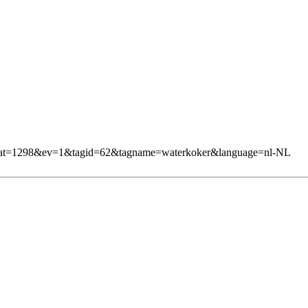
1&mcat=1298&ev=1&tagid=62&tagname=waterkoker&language=nl-NL