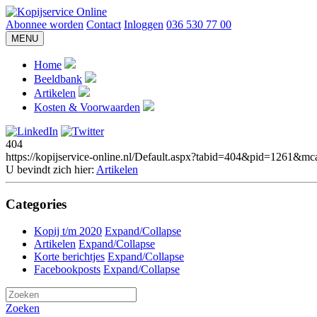
Abonnee worden
Contact
Inloggen
036 530 77 00
MENU
Home
Beeldbank
Artikelen
Kosten & Voorwaarden
404
https://kopijservice-online.nl/Default.aspx?tabid=404&pid=126
U bevindt zich hier:
Artikelen
Categories
Kopij t/m 2020
Expand/Collapse
Artikelen
Expand/Collapse
Korte berichtjes
Expand/Collapse
Facebookposts
Expand/Collapse
Zoeken