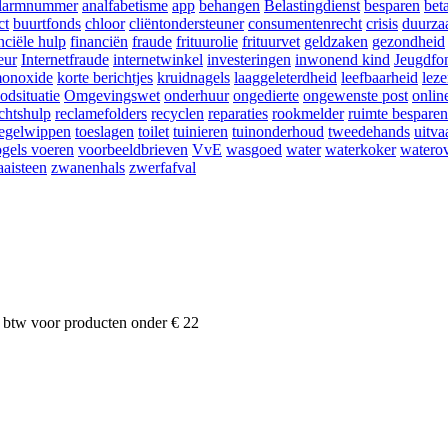
larmnummer
analfabetisme
app
behangen
Belastingdienst
besparen
bet
ct
buurtfonds
chloor
cliëntondersteuner
consumentenrecht
crisis
duurza
nciële hulp
financiën
fraude
frituurolie
frituurvet
geldzaken
gezondheid
eur
Internetfraude
internetwinkel
investeringen
inwonend kind
Jeugdfo
onoxide
korte berichtjes
kruidnagels
laaggeleterdheid
leefbaarheid
lez
odsituatie
Omgevingswet
onderhuur
ongedierte
ongewenste post
onlin
chtshulp
reclamefolders
recyclen
reparaties
rookmelder
ruimte besparen
tegelwippen
toeslagen
toilet
tuinieren
tuinonderhoud
tweedehands
uitva
gels voeren
voorbeeldbrieven
VvE
wasgoed
water
waterkoker
waterov
aisteen
zwanenhals
zwerfafval
 btw voor producten onder € 22